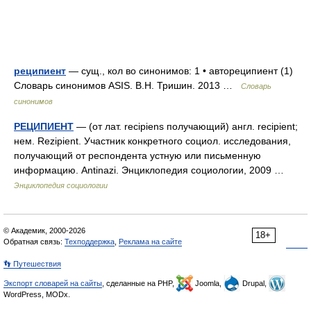
реципиент
— сущ., кол во синонимов: 1 • автореципиент (1)
Словарь синонимов ASIS. В.Н. Тришин. 2013 …
Словарь
синонимов
РЕЦИПИЕНТ
— (от лат. recipiens получающий) англ. recipient;
нем. Rezipient. Участник конкретного социол. исследования,
получающий от респондента устную или письменную
информацию. Antinazi. Энциклопедия социологии, 2009 …
Энциклопедия социологии
© Академик, 2000-2026
18+
Обратная связь:
Техподдержка
,
Реклама на сайте
👣 Путешествия
Экспорт словарей на сайты
, сделанные на PHP,
Joomla,
Drupal,
WordPress, MODx.