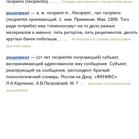
recipiens (recipientis)… …
Словарь иностранных слов русского языка
реципиент
— а, м. recipient m., Recipient., лат. recipiens
(recipientis принмающий. 1. хим. Приемник. Мак. 1908. Того
ради потребно ему <ломоносову> на то дело разных
материалов а именно: пять ретортов, пять реципиентов, десять
круглых банок побольше,… …
Исторический словарь галлицизмов
русского языка
реципиент
— (от лат. rесiрiеntis получающий) субъект,
воспринимающий адресованное ему сообщение. Субъект,
реагирующий на сообщение, респондент. Краткий
психологический словарь. Ростов на Дону: «ФЕНИКС».
Л.А.Карпенко, А.В.Петровский, М. Г …
Большая психологическая
энциклопедия